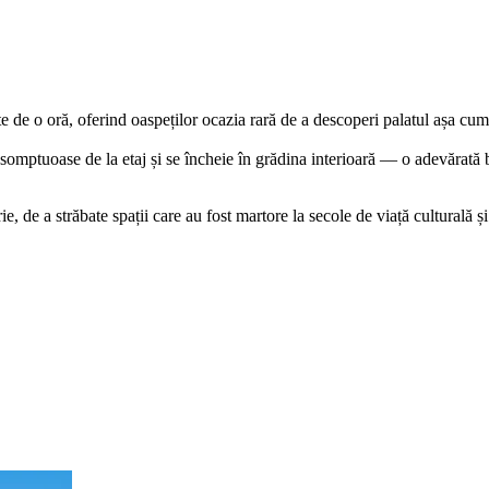
 de o oră, oferind oaspeților ocazia rară de a descoperi palatul așa cum 
e somptuoase de la etaj și se încheie în grădina interioară — o adevărată b
rie, de a străbate spații care au fost martore la secole de viață culturală