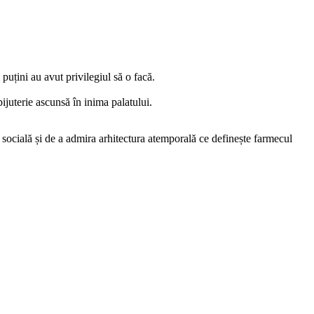
puțini au avut privilegiul să o facă.
ijuterie ascunsă în inima palatului.
 și socială și de a admira arhitectura atemporală ce definește farmecul