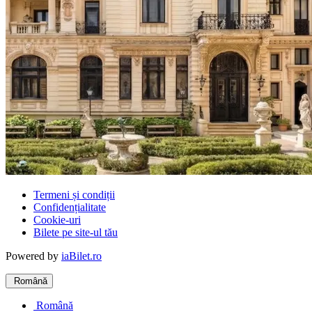
Termeni și condiții
Confidențialitate
Cookie-uri
Bilete pe site-ul tău
Powered by
iaBilet.ro
Română
Română